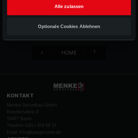
PROJEKTZEITRAUM
Alle zulassen
MAI 2021 - HEUTE
Optionale Cookies Ablehnen
HOME
KONTAKT
Menke Gerüstbau GmbH
Roedernallee
9
13407
Berlin
Telefon:
030 / 414 56 31
Email:
info@baugeruest.de