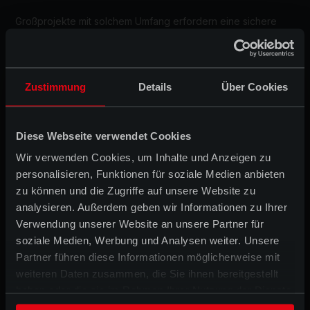
Großprojekte mit solchem Umfang erfordern eine sichere 
Koordination der diversen Schnittstellen. Durch jahrelang 
aufgebaute Partnerschaften in allen Wirtschaftsbereichen, 
können sich unsere Kunden auf eine professionelle 
Abwicklung verlassen.
Zustimmung
Details
Über Cookies
Hierzu gehört auch, dass großformatige Vorhaben innerhalb 
kürzester Zeit realisiert werden können.
Diese Webseite verwendet Cookies
Wir verwenden Cookies, um Inhalte und Anzeigen zu
Alle Tribünen wurden mit stabilen OPTI-Boards unseres 
personalisieren, Funktionen für soziale Medien anbieten
Partners MJ Gerüst versehen. Der zeitlich aufwendigen 
zu können und die Zugriffe auf unsere Website zu
Restauration des historischen Bauwerks steht so nichts im 
Weg.
analysieren. Außerdem geben wir Informationen zu Ihrer
Verwendung unserer Website an unsere Partner für
Wir lieben solche Herausforderungen!
soziale Medien, Werbung und Analysen weiter. Unsere
AUFTRAGGEBER
Partner führen diese Informationen möglicherweise mit
SENATSVERWALTUNG FÜR
weiteren Daten zusammen, die Sie ihnen bereitgestellt
haben oder die sie im Rahmen Ihrer Nutzung der Dienste
INNERES UND SPORT
gesammelt haben.