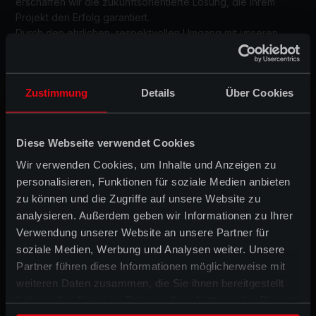
erschaffen wir die zukunftsorientierte Lösung, die Ihrem 
Projekt den Erfolg garantiert.
Durch den ehrlichen, respektvollen Umgang mit unseren 
Kunden fördern wir eine effiziente, ergebnisorientierte 
Zusammenarbeit und schaffen Qualität, Innovation und 
erreichen gemeinsam Ihre Ziele.
Zustimmung
Details
Über Cookies
KONTAKTIEREN SIE UNS FÜR IHR NÄCHSTES
BAUPROJEKT
INFO@BAUGERUEST.DE
Diese Webseite verwendet Cookies
030 / 414 56 31
Wir verwenden Cookies, um Inhalte und Anzeigen zu
personalisieren, Funktionen für soziale Medien anbieten
zu können und die Zugriffe auf unsere Website zu
analysieren. Außerdem geben wir Informationen zu Ihrer
UNSERE PROJEKTE
Verwendung unserer Website an unsere Partner für
soziale Medien, Werbung und Analysen weiter. Unsere
ALLE PROJEKTE
BRICKHUB BERLIN
3YARDS B
Partner führen diese Informationen möglicherweise mit
weiteren Daten zusammen, die Sie ihnen bereitgestellt
haben oder die sie im Rahmen Ihrer Nutzung der Dienste